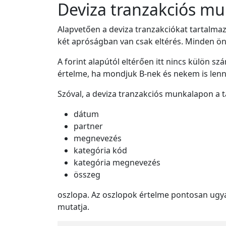
Deviza tranzakciós m
Alapvetően a deviza tranzakciókat tartalmaz
két apróságban van csak eltérés. Minden öná
A forint alapútól eltérően itt nincs külön s
értelme, ha mondjuk B-nek és nekem is lenne 
Szóval, a deviza tranzakciós munkalapon a t
dátum
partner
megnevezés
kategória kód
kategória megnevezés
összeg
oszlopa. Az oszlopok értelme pontosan ugyan
mutatja.