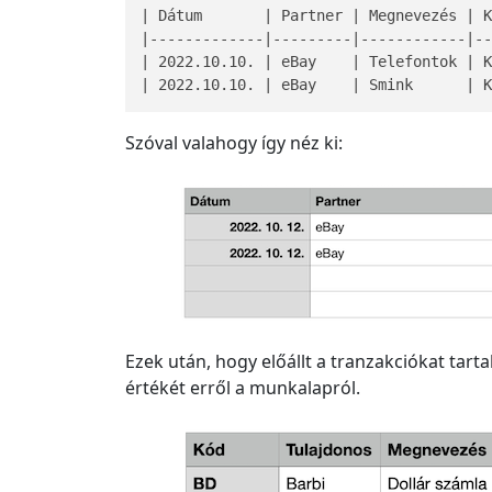
| Dátum       | Partner | Megnevezés | K
|-------------|---------|------------|--
| 2022.10.10. | eBay    | Telefontok | 
| 2022.10.10. | eBay    | Smink      | 
Szóval valahogy így néz ki:
Ezek után, hogy előállt a tranzakciókat tar
értékét erről a munkalapról.