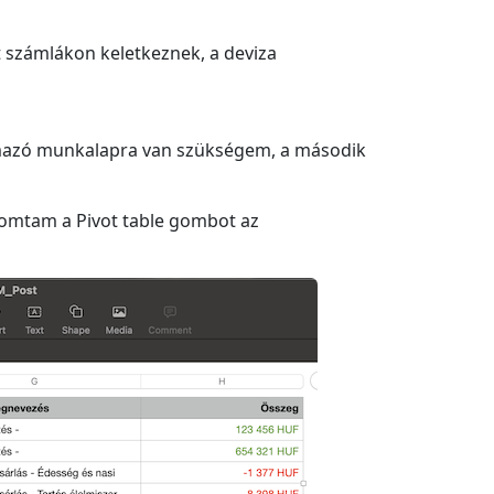
t számlákon keletkeznek, a deviza
artalmazó munkalapra van szükségem, a második
omtam a Pivot table gombot az