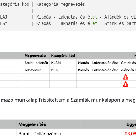
ategória kód | Kategória megnevezés                     
-------------|------------------------------------------
KLAJ          | Kiadás - Lakhatás és é
let
 - Ajándék és vi
KLSM          | Kiadás - Lakhatás és é
let
 - Smink és parf
talmazó munkalap frissítettem a Számlák munkalapon a megfe