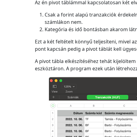
Az én pivot táblámmal kapcsolatosan két el
Csak a forint alapú tranzakciók érdeke
számlákon nem.
Kategória és idő bontásban akarom látn
Ezt a két feltételt könnyű teljesíteni, mive
pont kapcsán pedig a pivot táblát kell ügye
A pivot tábla elkészítéséhez tehát kijelöltem
eszköztáron. A program ezek után létrehozz