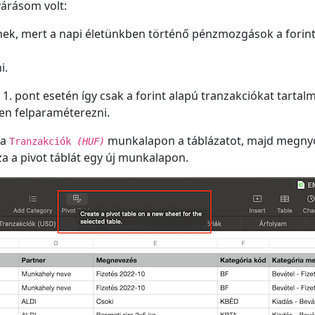
várásom volt:
lnek, mert a napi életünkben történő pénzmozgások a forin
i.
l az 1. pont esetén így csak a forint alapú tranzakciókat t
sen felparaméterezni.
 a
munkalapon a táblázatot, majd megny
Tranzakciók
(HUF)
a a pivot táblát egy új munkalapon.