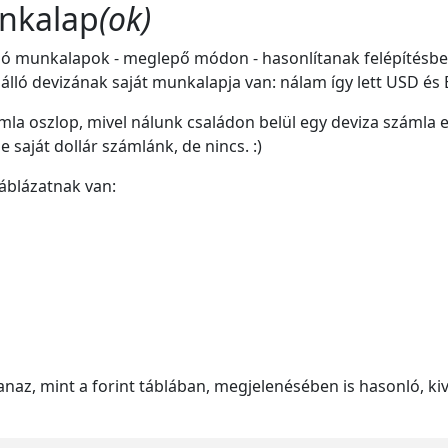
unkalap
(ok)
ó munkalapok - meglepő módon - hasonlítanak felépítésben 
lló devizának saját munkalapja van: nálam így lett USD és
zámla oszlop, mivel nálunk családon belül egy deviza számla e
saját dollár számlánk, de nincs. :)
áblázatnak van:
az, mint a forint táblában, megjelenésében is hasonló, kiv