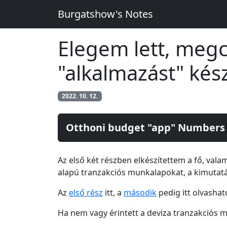
Burgatshow's Notes
Elegem lett, meg
"alkalmazást" kés
2022. 10. 12.
Otthoni budget "app" Numbers a
Az első két részben elkészítettem a fő, val
alapú tranzakciós munkalapokat, a kimutat
Az
első rész
itt, a
második
pedig itt olvashat
Ha nem vagy érintett a deviza tranzakciós 