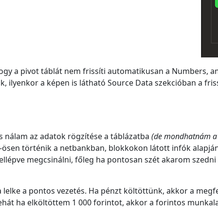
gy a pivot táblát nem frissíti automatikusan a Numbers, a
ik, ilyenkor a képen is látható Source Data szekcióban a fr
 is nálam az adatok rögzítése a táblázatba
(de mondhatnám a 
-ösen történik a netbankban, blokkokon látott infók alapjá
 ellépve megcsinálni, főleg ha pontosan szét akarom szedn
a lelke a pontos vezetés. Ha pénzt költöttünk, akkor a megf
át ha elköltöttem 1 000 forintot, akkor a forintos munkalap