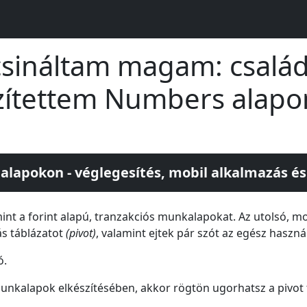
csináltam magam: család
zítettem Numbers alapon
lapokon - véglegesítés, mobil alkalmazás é
amint a forint alapú, tranzakciós munkalapokat. Az utolsó, 
ás táblázatot
(pivot)
, valamint ejtek pár szót az egész haszná
ó.
munkalapok elkészítésében, akkor rögtön ugorhatsz a pivot 