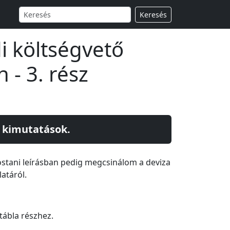
Keresés
i költségvető
 - 3. rész
s kimutatások.
mostani leírásban pedig megcsinálom a deviza
latáról.
tábla részhez.