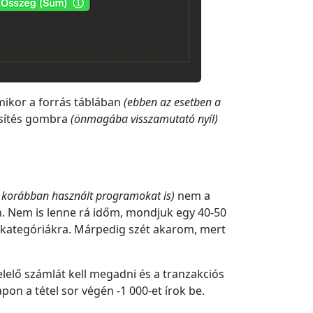
mikor a forrás táblában
(ebben az esetben a
issítés gombra
(önmagába visszamutató nyíl)
korábban használt programokat is)
nem a
n. Nem is lenne rá időm, mondjuk egy 40-50
i kategóriákra. Márpedig szét akarom, mert
elelő számlát kell megadni és a tranzakciós
on a tétel sor végén -1 000-et írok be.