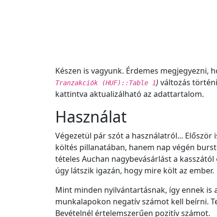
Készen is vagyunk. Érdemes megjegyezni, ho
)
változás történ
Tranzakciók
(HUF)
::Table 1
kattintva aktualizálható az adattartalom.
Használat
Végezetül pár szót a használatról... Először
költés pillanatában, hanem nap végén burst
tételes Auchan nagybevásárlást a kasszától
úgy látszik igazán, hogy mire költ az ember.
Mint minden nyilvántartásnak, így ennek is 
munkalapokon negatív számot kell beírni. Teh
Bevételnél értelemszerűen pozitív számot.