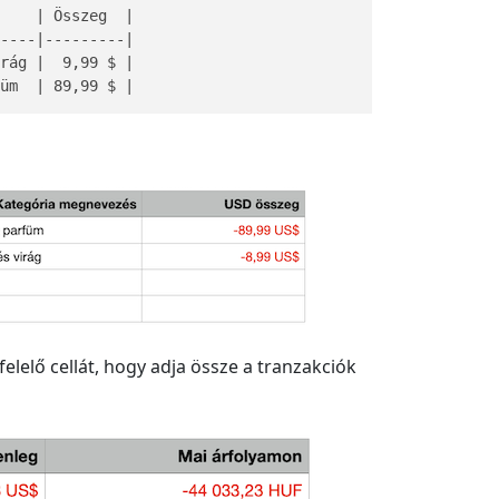
    | Összeg  |

----|---------|

rág |  9,99 $ |

üm  | 89,99 $ |
lelő cellát, hogy adja össze a tranzakciók