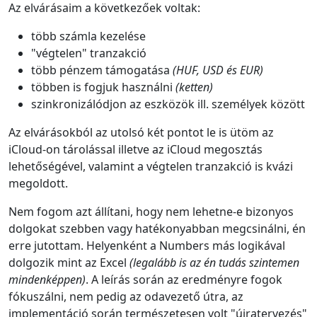
Az elvárásaim a következőek voltak:
több számla kezelése
"végtelen" tranzakció
több pénzem támogatása
(HUF, USD és EUR)
többen is fogjuk használni
(ketten)
szinkronizálódjon az eszközök ill. személyek között
Az elvárásokból az utolsó két pontot le is ütöm az
iCloud-on tárolással illetve az iCloud megosztás
lehetőségével, valamint a végtelen tranzakció is kvázi
megoldott.
Nem fogom azt állítani, hogy nem lehetne-e bizonyos
dolgokat szebben vagy hatékonyabban megcsinálni, én
erre jutottam. Helyenként a Numbers más logikával
dolgozik mint az Excel
(legalább is az én tudás szintemen
mindenképpen)
. A leírás során az eredményre fogok
fókuszálni, nem pedig az odavezető útra, az
implementáció során természetesen volt "újratervezés"