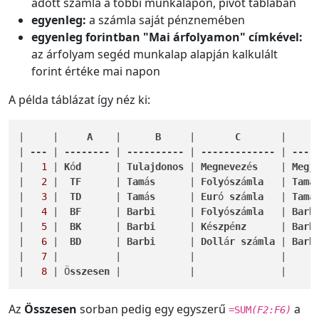
adott számla a többi munkalapon, pivot táblában
egyenleg:
a számla saját pénznemében
egyenleg forintban "Mai árfolyamon" címkével:
az árfolyam segéd munkalap alapján kalkulált
forint értéke mai napon
A példa táblázat így néz ki:
|     |     
A
    |      
B
     |       
C
       |     
| 
---
 | 
--------
 | 
----------
 | 
-------------
 | 
----
|   
1
 | 
K
ó
d
      | 
Tulajdonos
 | 
Megnevez
é
s
    | 
Megj
|   
2
 |  
TF
      | 
Tam
á
s
      | 
Foly
ó
sz
á
mla
   | 
Tam
á
|   
3
 |  
TD
      | 
Tam
á
s
      | 
Eur
ó 
sz
á
mla
   | 
Tam
á
|   
4
 |  
BF
      | 
Barbi
      | 
Foly
ó
sz
á
mla
   | 
Barb
|   
5
 |  
BK
      | 
Barbi
      | 
K
é
szp
é
nz
      | 
Barb
|   
6
 |  
BD
      | 
Barbi
      | 
Doll
á
r
sz
á
mla
 | 
Barb
|   
7
 |          |            |               |      
|   
8
 | Ö
sszesen
 |            |               |     
Az
Összesen
sorban pedig egy egyszerű
a
=SUM
(F2:F6)