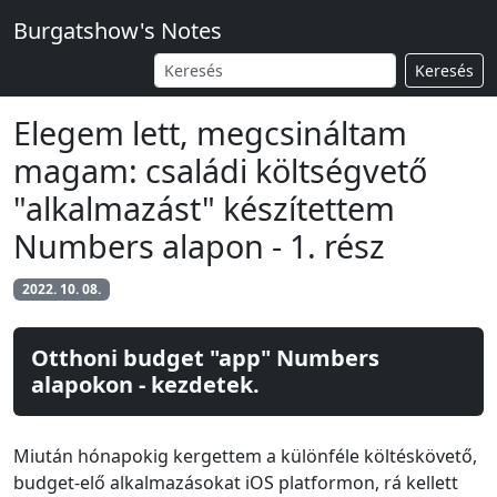
Burgatshow's Notes
Keresés
Elegem lett, megcsináltam
magam: családi költségvető
"alkalmazást" készítettem
Numbers alapon - 1. rész
2022. 10. 08.
Otthoni budget "app" Numbers
alapokon - kezdetek.
Miután hónapokig kergettem a különféle költéskövető,
budget-elő alkalmazásokat iOS platformon, rá kellett