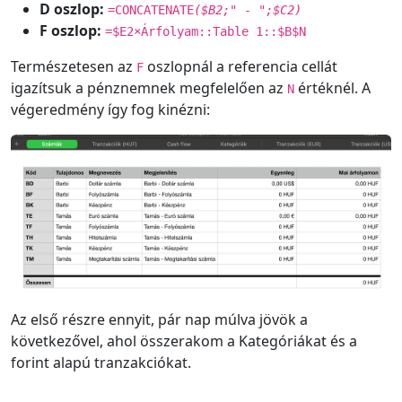
D oszlop:
=CONCATENATE
($B2;" - ";$C2)
F oszlop:
=$E2×Árfolyam::Table 1::$B$N
Természetesen az
oszlopnál a referencia cellát
F
igazítsuk a pénznemnek megfelelően az
értéknél. A
N
végeredmény így fog kinézni:
Az első részre ennyit, pár nap múlva jövök a
következővel, ahol összerakom a Kategóriákat és a
forint alapú tranzakciókat.