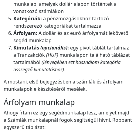
munkalap, amelyek dollár alapon történtek a
vonatkozó számlákon
Kategóriák:
a pénzmozgásokhoz tartozó
rendszerező kategóriákat tartalmazza
Árfolyam:
A dollár és az euró árfolyamát lekövető
segéd munkalap
Kimutatás
(opcionális)
:
egy pivot táblát tartalmaz
a Tranzakciók
(HUF)
munkalapon található táblázat
tartalmából
(lényegében ezt használom kategória
összegző kimutatáshoz)
.
A mostani, első bejegyzésben a számlák és árfolyam
munkalapok elkészítéséről mesélek.
Árfolyam munkalap
Ahogy írtam ez egy segédmunkalap lesz, amelyet majd
a Számlák munkalapnál fogok segítségül hívni. Roppant
egyszerű táblázat: