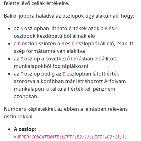
felette lévő cellák értékeire.
Balról jobbra haladva az oszlopok úgy alakulnak, hogy:
az
oszlopban látható értékek azok a
és
A
B
C
oszlopok kezdőbetűiből állnak elő
a
oszlop szintén a
és
oszlopból áll elő, csak itt
D
B
C
szép formátumra van alakítva
az
oszlop a következő leírásban előállított
E
munkalapokból fog táplálkozni
az
oszlop pedig az
oszlopban látott érték
F
E
szorozva a korábban már létrehozott Árfolyam
munkalapon kikalkulált értékkel, pénznem
azonosan.
Numbers képletekkel, az ebben a leírásban releváns
oszlopokkal:
A oszlop:
=UPPER
(CONCATENATE
(LEFT
($B2;1)
;LEFT
($C2;1)
;)
)