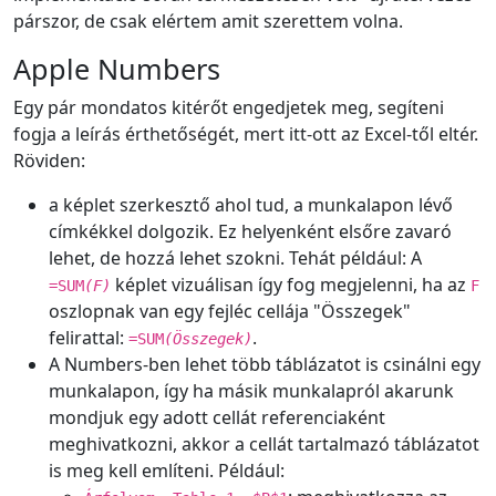
párszor, de csak elértem amit szerettem volna.
Apple Numbers
Egy pár mondatos kitérőt engedjetek meg, segíteni
fogja a leírás érthetőségét, mert itt-ott az Excel-től eltér.
Röviden:
a képlet szerkesztő ahol tud, a munkalapon lévő
címkékkel dolgozik. Ez helyenként elsőre zavaró
lehet, de hozzá lehet szokni. Tehát például: A
képlet vizuálisan így fog megjelenni, ha az
=SUM
(F)
F
oszlopnak van egy fejléc cellája "Összegek"
felirattal:
.
=SUM
(Összegek)
A Numbers-ben lehet több táblázatot is csinálni egy
munkalapon, így ha másik munkalapról akarunk
mondjuk egy adott cellát referenciaként
meghivatkozni, akkor a cellát tartalmazó táblázatot
is meg kell említeni. Például: