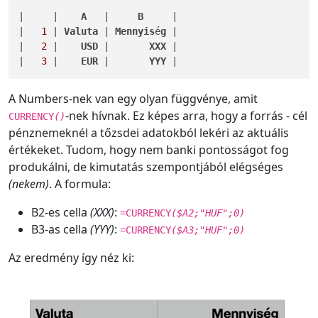
|     |    
A
   |     
B
     |

|   
1
 | 
Valuta
 | 
Mennyis
é
g
 |

|   
2
 |    
USD
 |       
XXX
 |

|   
3
 |    
EUR
 |       
YYY
 |
A Numbers-nek van egy olyan függvénye, amit
-nek hívnak. Ez képes arra, hogy a forrás - cél
CURRENCY
()
pénznemeknél a tőzsdei adatokból lekéri az aktuális
értékeket. Tudom, hogy nem banki pontosságot fog
produkálni, de kimutatás szempontjából elégséges
(nekem)
. A formula:
B2-es cella
(XXX)
:
=CURRENCY
($A2;"HUF";0)
B3-as cella
(YYY)
:
=CURRENCY
($A3;"HUF";0)
Az eredmény így néz ki: