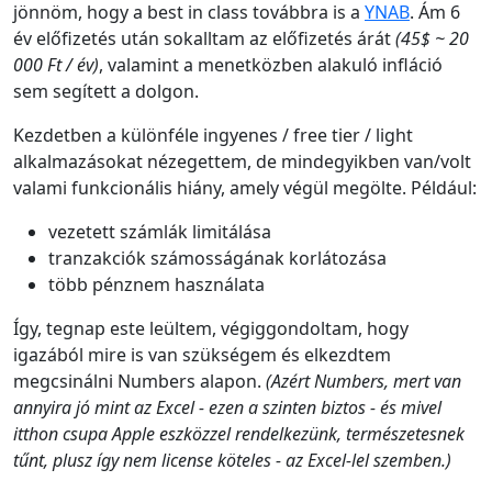
jönnöm, hogy a best in class továbbra is a
YNAB
. Ám 6
év előfizetés után sokalltam az előfizetés árát
(45$ ~ 20
000 Ft / év)
, valamint a menetközben alakuló infláció
sem segített a dolgon.
Kezdetben a különféle ingyenes / free tier / light
alkalmazásokat nézegettem, de mindegyikben van/volt
valami funkcionális hiány, amely végül megölte. Például:
vezetett számlák limitálása
tranzakciók számosságának korlátozása
több pénznem használata
Így, tegnap este leültem, végiggondoltam, hogy
igazából mire is van szükségem és elkezdtem
megcsinálni Numbers alapon.
(Azért Numbers, mert van
annyira jó mint az Excel - ezen a szinten biztos - és mivel
itthon csupa Apple eszközzel rendelkezünk, természetesnek
tűnt, plusz így nem license köteles - az Excel-lel szemben.)