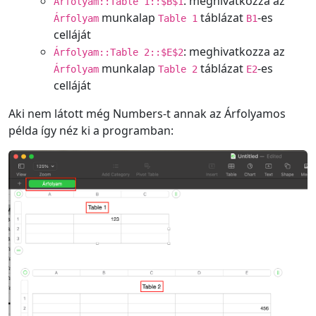
: meghivatkozza az
Árfolyam::Table 1::$B$1
munkalap
táblázat
-es
Árfolyam
Table 1
B1
celláját
: meghivatkozza az
Árfolyam::Table 2::$E$2
munkalap
táblázat
-es
Árfolyam
Table 2
E2
celláját
Aki nem látott még Numbers-t annak az Árfolyamos
példa így néz ki a programban: